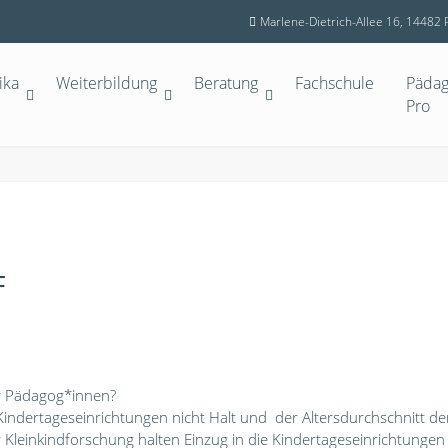
Marlene-Dietrich-Allee 16, 14482
ika
Weiterbildung
Beratung
Fachschule
Pädag
Pro
F
ür Pädagog*innen?
ndertageseinrichtungen nicht Halt und der Altersdurchschnitt de
 Kleinkindforschung halten Einzug in die Kindertageseinrichtunge