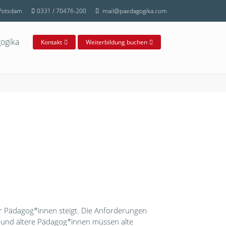
 Potsdam
0331 / 70476-200
mail@paedagogika.com
ogika
Kontakt
Weiterbildung buchen
r Pädagog*innen steigt. Die Anforderungen
n und ältere Pädagog*innen müssen alte