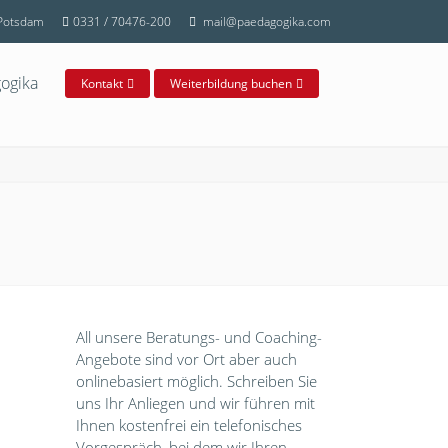
 Potsdam
0331 / 70476-200
mail@paedagogika.com
ogika
Kontakt
Weiterbildung buchen
All unsere Beratungs- und Coaching-
Angebote sind vor Ort aber auch
onlinebasiert möglich. Schreiben Sie
uns Ihr Anliegen und wir führen mit
Ihnen kostenfrei ein telefonisches
Vorgespräch, bei dem wir Ihren