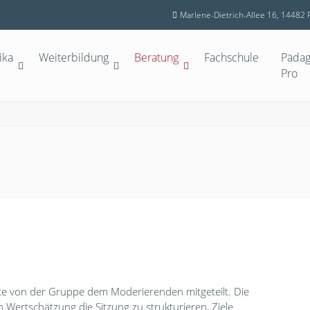
Marlene-Dietrich-Allee 16, 14482
ika
Weiterbildung
Beratung
Fachschule
Pädag
Pro
lte von der Gruppe dem Moderierenden mitgeteilt. Die
 Wertschätzung die Sitzung zu strukturieren, Ziele